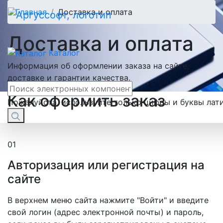
Главная
Доставка и оплата
Доставка и оплата
Каталог
Информация об оформлении заказа на сайте,
доставке и гарантии качества.
Как оформить заказ
Пожалуйста, используйте только цифры и буквы лат
01
Авторизация или регистрация на
сайте
В верхнем меню сайта нажмите "Войти" и введите
свой логин (адрес электронной почты) и пароль,