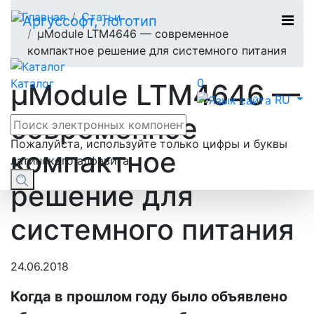
Главная
Статьи
μModule LTM4646 — современное
компактное решение для системного питания
0
Каталог
μModule LTM4646 —
RU
современное
Пожалуйста, используйте только цифры и буквы
компактное
латинского алфавита
решение для
системного питания
24.06.2018
Когда в прошлом году было объявлено